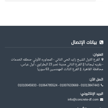
بيانات الإتصال
العنوان:
الفرع الاول الشيخ زايد الحي الثاني - المجاوره الأولي -منطقه الخدمات
- بقريه ليجاندا || الفرع الثاني مدينة نصر 23 البطراوي ، أول عباس،
محافظة القاهرة. || الفرع الثالث المهندسين 63 سوريا
اتصل الآن:
01010045933 - 01064785524 - 01007633669 - 01013847443
البريد الإلكتروني:
info@concrete-df.com