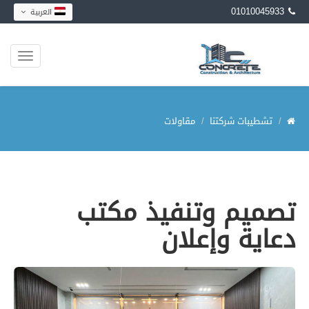
01010045933
العربية
تشطيبات شركتنا
مقاولات
تصميم وتنفيذ مكتب
دعاية وإعلان