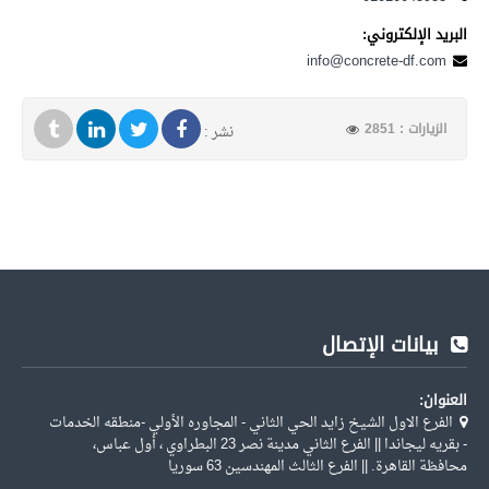
البريد الإلكتروني:
info@concrete-df.com
الزيارات : 2851
نشر :
بيانات الإتصال
العنوان:
الفرع الاول الشيخ زايد الحي الثاني - المجاوره الأولي -منطقه الخدمات
- بقريه ليجاندا || الفرع الثاني مدينة نصر 23 البطراوي ، أول عباس،
محافظة القاهرة. || الفرع الثالث المهندسين 63 سوريا